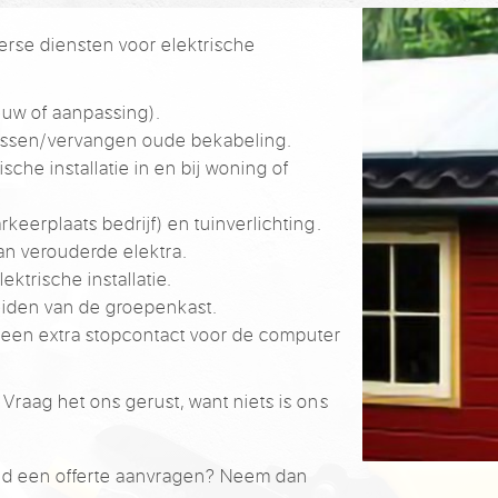
erse diensten voor elektrische
euw of aanpassing).
assen/vervangen oude bekabeling.
che installatie in en bij woning of
rkeerplaats bedrijf) en tuinverlichting.
an verouderde elektra.
ektrische installatie.
eiden van de groepenkast.
. een extra stopcontact voor de computer
? Vraag het ons gerust, want niets is ons
jvend een offerte aanvragen? Neem dan